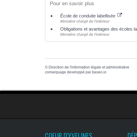
Pour en savoir plus
École de conduite labellisée
Ministère chargé de l'intérieur
Obligations et avantages des écoles l
Ministère chargé de l'intérieur
©
Direction de l'information légale et administrative
comarquage developpé par
baseo.io
COEUR D'YVELINES
DÉ