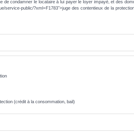
e de condamner le locataire à lui payer le loyer impayé, et des dommag
tique/service-public/?xml=F1783">juge des contentieux de la protecti
tion
tection (crédit à la consommation, bail)