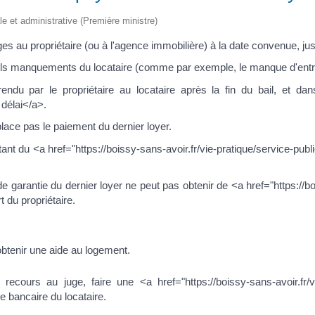
ale et administrative (Première ministre)
rges au propriétaire (ou à l'agence immobilière) à la date convenue, jusq
tuels manquements du locataire (comme par exemple, le manque d'entr
ndu par le propriétaire au locataire après la fin du bail, et dans
délai</a>.
ace pas le paiement du dernier loyer.
montant du <a href="https://boissy-sans-avoir.fr/vie-pratique/service-
de garantie du dernier loyer ne peut pas obtenir de <a href="https://bo
 du propriétaire.
obtenir une aide au logement.
 recours au juge, faire une <a href="https://boissy-sans-avoir.fr/
 bancaire du locataire.