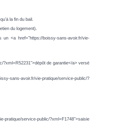
u'à la fin du bail.
etien du logement).
 un <a href="https://boissy-sans-avoir.fr/vie-
public/?xml=R52231">dépôt de garantie</a> versé
issy-sans-avoir.fr/vie-pratique/service-public/?
vie-pratique/service-public/?xml=F1748">saisie