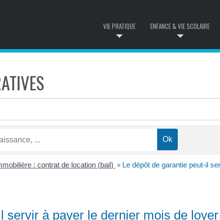
VIE PRATIQUE
ENFANCE & VIE SCOLAIRE
ATIVES
mobilière : contrat de location (bail)
Le dépôt de garantie peut-il se
>
l servir à payer le dernier mois de loyer