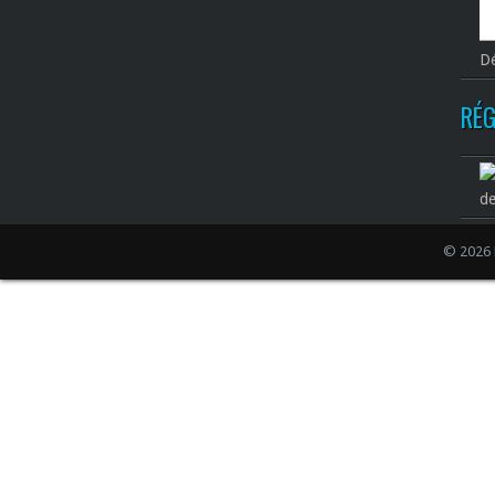
Dé
RÉG
de
© 2026 