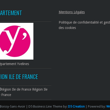
PARTEMENT
Mentions Légales
Politique de confidentialité et ges
des cookies
partement Yvelines
ION ILE DE FRANCE
Région Ile
 France
Boissy-Sans-Avoir | D5 Business Line Theme by:
D5 Creation
| Powered by:
Wo