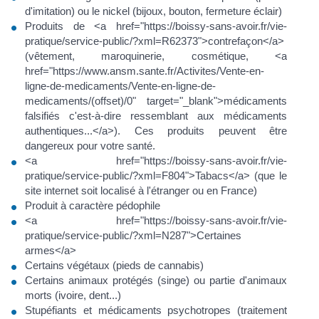
d'imitation) ou le nickel (bijoux, bouton, fermeture éclair)
Produits de <a href="https://boissy-sans-avoir.fr/vie-
pratique/service-public/?xml=R62373">contrefaçon</a>
(vêtement, maroquinerie, cosmétique, <a
href="https://www.ansm.sante.fr/Activites/Vente-en-
ligne-de-medicaments/Vente-en-ligne-de-
medicaments/(offset)/0" target="_blank">médicaments
falsifiés c'est-à-dire ressemblant aux médicaments
authentiques...</a>). Ces produits peuvent être
dangereux pour votre santé.
<a href="https://boissy-sans-avoir.fr/vie-
pratique/service-public/?xml=F804">Tabacs</a> (que le
site internet soit localisé à l'étranger ou en France)
Produit à caractère pédophile
<a href="https://boissy-sans-avoir.fr/vie-
pratique/service-public/?xml=N287">Certaines
armes</a>
Certains végétaux (pieds de cannabis)
Certains animaux protégés (singe) ou partie d'animaux
morts (ivoire, dent...)
Stupéfiants et médicaments psychotropes (traitement