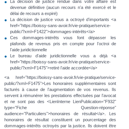
La décision de justice rendue dans votre affaire est
devenue définitive (aucun recours n'a été exercé et le
délai de recours a expiré)
La décision de justice vous a octroyé d'importants <a
href="https://boissy-sans-avoir.fr/vie-pratique/service-
public/?xml=F1422">dommages-intérêts</a>
Ces dommages-intérêts vous font dépasser les
plafonds de revenus pris en compte pour l'octroi de
l'aide juridictionnelle
Le bureau d'aide juridictionnelle vous a déjà <a
href="https://boissy-sans-avoir.fr/vie-pratique/service-
public/?xml=F1475">retiré l'aide accordée</a>
<a href="https://boissy-sans-avoir.fr/vie-pratique/service-
public/?xml=F1475">Les honoraires supplémentaires sont
facturés à cause de l'augmentation de vos revenus. Ils
servent à rémunérer les prestations effectuées par l'avocat
et ne sont pas des <LienInterne LienPublication="F932"
type="Fiche Question-réponse"
audience="Particuliers">honoraires de résultat</a>. Les
honoraires de résultat constituent un pourcentage des
dommages-intérêts octroyés par la justice. Ils doivent être