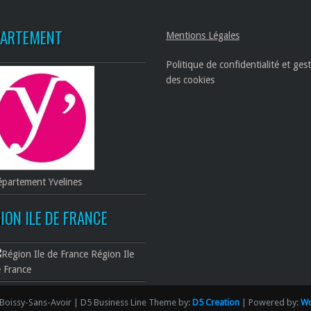
PARTEMENT
Mentions Légales
Politique de confidentialité et ges
des cookies
partement Yvelines
ION ILE DE FRANCE
Région Ile
 France
Boissy-Sans-Avoir | D5 Business Line Theme by:
D5 Creation
| Powered by:
Wo