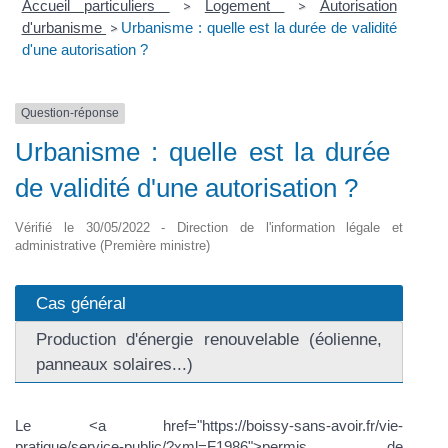
Accueil particuliers
Logement
Autorisation
>
>
d'urbanisme
Urbanisme : quelle est la durée de validité
>
d'une autorisation ?
Question-réponse
Urbanisme : quelle est la durée
de validité d'une autorisation ?
Vérifié le 30/05/2022 - Direction de l'information légale et
administrative (Première ministre)
Cas général
Production d'énergie renouvelable (éolienne,
panneaux solaires...)
Le <a href="https://boissy-sans-avoir.fr/vie-
pratique/service-public/?xml=F1986">permis de