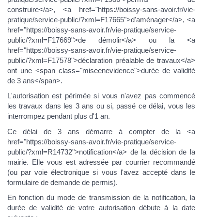
construire</a>, <a href="https://boissy-sans-avoir.fr/vie-
pratique/service-public/?xml=F17665">d'aménager</a>, <a
href="https://boissy-sans-avoir.fr/vie-pratique/service-
public/?xml=F17669">de démolir</a> ou la <a
href="https://boissy-sans-avoir.fr/vie-pratique/service-
public/?xml=F17578">déclaration préalable de travaux</a>
ont une <span class="miseenevidence">durée de validité
de 3 ans</span>.
L'autorisation est périmée si vous n'avez pas commencé
les travaux dans les 3 ans ou si, passé ce délai, vous les
interrompez pendant plus d'1 an.
Ce délai de 3 ans démarre à compter de la <a
href="https://boissy-sans-avoir.fr/vie-pratique/service-
public/?xml=R14732">notification</a> de la décision de la
mairie. Elle vous est adressée par courrier recommandé
(ou par voie électronique si vous l'avez accepté dans le
formulaire de demande de permis).
En fonction du mode de transmission de la notification, la
durée de validité de votre autorisation débute à la date