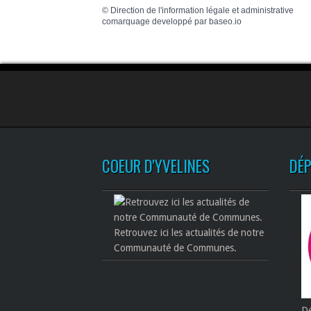
©
Direction de l'information légale et administrative
comarquage developpé par
baseo.io
COEUR D'YVELINES
DÉ
Retrouvez ici les actualités de notre
Communauté de Communes.
Dé