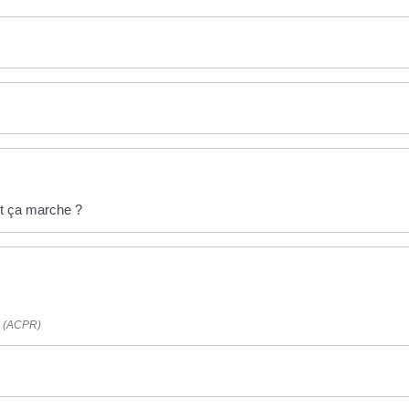
t ça marche ?
on (ACPR)