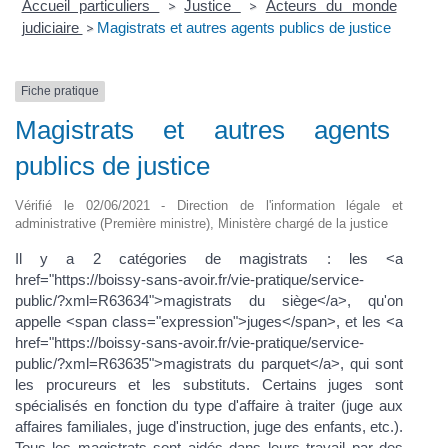
Accueil particuliers
Justice
Acteurs du monde
>
>
judiciaire
Magistrats et autres agents publics de justice
>
Fiche pratique
Magistrats et autres agents
publics de justice
Vérifié le 02/06/2021 - Direction de l'information légale et
administrative (Première ministre), Ministère chargé de la justice
Il y a 2 catégories de magistrats : les <a
href="https://boissy-sans-avoir.fr/vie-pratique/service-
public/?xml=R63634">magistrats du siège</a>, qu'on
appelle <span class="expression">juges</span>, et les <a
href="https://boissy-sans-avoir.fr/vie-pratique/service-
public/?xml=R63635">magistrats du parquet</a>, qui sont
les procureurs et les substituts. Certains juges sont
spécialisés en fonction du type d'affaire à traiter (juge aux
affaires familiales, juge d'instruction, juge des enfants, etc.).
Tous les magistrats sont aidés dans leurs travail par des