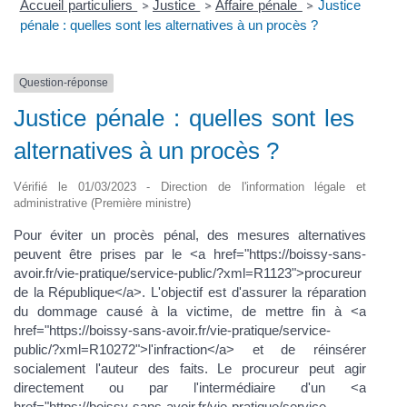
Accueil particuliers
Justice
Affaire pénale
Justice
>
>
>
pénale : quelles sont les alternatives à un procès ?
Question-réponse
Justice pénale : quelles sont les
alternatives à un procès ?
Vérifié le 01/03/2023 - Direction de l'information légale et
administrative (Première ministre)
Pour éviter un procès pénal, des mesures alternatives
peuvent être prises par le <a href="https://boissy-sans-
avoir.fr/vie-pratique/service-public/?xml=R1123">procureur
de la République</a>. L'objectif est d'assurer la réparation
du dommage causé à la victime, de mettre fin à <a
href="https://boissy-sans-avoir.fr/vie-pratique/service-
public/?xml=R10272">l'infraction</a> et de réinsérer
socialement l'auteur des faits. Le procureur peut agir
directement ou par l'intermédiaire d'un <a
href="https://boissy-sans-avoir.fr/vie-pratique/service-