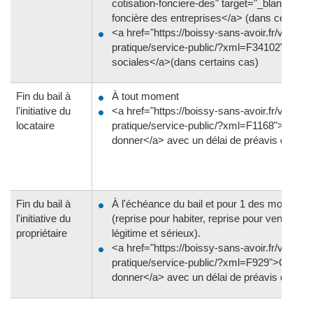
cotisation-fonciere-des" target="_blank">Cot
foncière des entreprises</a> (dans certains
<a href="https://boissy-sans-avoir.fr/vie-
pratique/service-public/?xml=F34102">Cotis
sociales</a>(dans certains cas)
Fin du bail à
À tout moment
l'initiative du
<a href="https://boissy-sans-avoir.fr/vie-
locataire
pratique/service-public/?xml=F1168">Congé
donner</a> avec un délai de préavis d'un m
Fin du bail à
À l'échéance du bail et pour 1 des motifs au
l'initiative du
(reprise pour habiter, reprise pour vendre, ou
propriétaire
légitime et sérieux).
<a href="https://boissy-sans-avoir.fr/vie-
pratique/service-public/?xml=F929">Congé 
donner</a> avec un délai de préavis d'au m