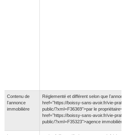
Contenu de
Réglementé et différent selon que l'annonce es
l'annonce
href="https://boissy-sans-avoir.fr/vie-pratique/s
immobilière
public/?xml=F36369">par le propriétaire</a> o
href="https://boissy-sans-avoir.fr/vie-pratique/s
public/?xml=F35323">agence immobilière</a>