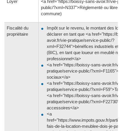
Loyer
<a href="https://boissy-sans-avoir.fr/vie-pratiqu
public/?xml=N337">Réglementé ou libre</a> (s
commune)
Fiscalité du
Impôt sur le revenu, le montant des loyers e
propriétaire
déclarer en tant que <a href="https://boissy
avoir.fr/vie-pratique/service-public/?
xml=F32744">bénéfices industriels et com
(BIC), en tant que loueur en meublé non
professionnel</a>
<a href="https://boissy-sans-avoir.fr/vie-
pratique/service-public/?xml=F1165">Prélè
sociaux</a>
<a href="https://boissy-sans-avoir.fr/vie-
pratique/service-public/?xml=F59">Taxe fon
<a href="https://boissy-sans-avoir.fr/vie-
pratique/service-public/?xml=F22730">taxe
accessoires</a>
<a
href="https://www.impots.gouv.fr/particulier/
fais-de-la-location-meublee-dois-je-payer-de