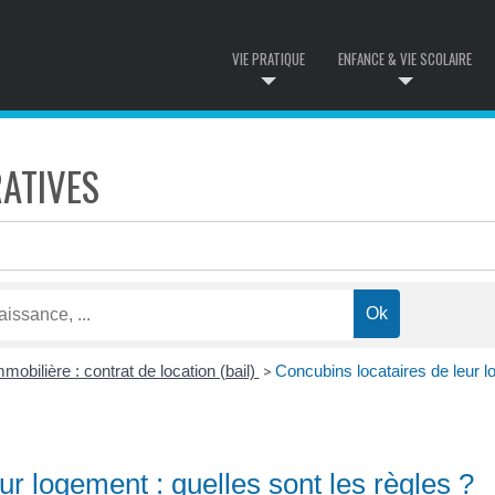
VIE PRATIQUE
ENFANCE & VIE SCOLAIRE
ATIVES
mobilière : contrat de location (bail)
Concubins locataires de leur lo
>
ur logement : quelles sont les règles ?