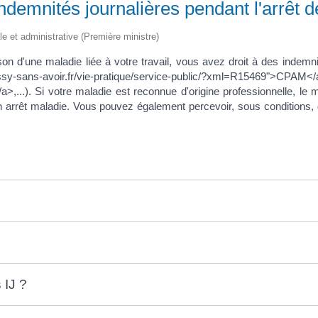
ndemnités journalières pendant l'arrêt de
ale et administrative (Première ministre)
ison d'une maladie liée à votre travail, vous avez droit à des indemn
y-sans-avoir.fr/vie-pratique/service-public/?xml=R15469">CPAM</a>
...). Si votre maladie est reconnue d'origine professionnelle, le m
un arrêt maladie. Vous pouvez également percevoir, sous conditions
 IJ ?