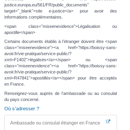
justice.europa.eu/561/FR/public_documents"
target="_blank">site e-justice</a> pour avoir des
informations complémentaires.
<span class="miseenevidence">Légalisation ou
apostille</span>
Certains documents établis à l'étranger doivent être <span
class="miseenevidence"><a href="https://boissy-sans-
avoir.fr/vie-pratique/service-public/?
xml=F1402">légalisés</a></span> ou <span
class="miseenevidence"><a href="https://boissy-sans-
avoir.fr/vie-pratique/service-public/?
xml=R47841">apostillés</a></span> pour être acceptés
en France.
Renseignez-vous auprès de l'ambassade ou au consulat
du pays concerné.
Où s’adresser ?
Ambassade ou consulat étranger en France