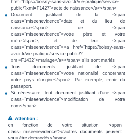
href="https://boissy-sans-avoir.fr/vie-pratique/service-
public/?xml=F1427">acte de naissance</a></span>
Document justifiant de la <span
class="miseenevidence">date et du lieu de
naissance</span> de <span
class="miseenevidence">votre père et votre
mère</span>, et de leur <span
class="miseenevidence"><a href="https://boissy-sans-
avoir.fr/vie-pratique/service-public/?
xml=F1432">mariage</a></span> s'ils sont mariés
Tous documents justifiant de <span
class="miseenevidence">votre nationalité concernant
votre pays d'origine</span>. Par exemple, copie du
passeport.
Si nécessaire, tout document justifiant d'une <span
class="miseenevidence">modification de votre
nom</span>
Attention :
en fonction de votre situation, <span
class="miseenevidence">d'autres documents peuvent
vous être demandés</span>.