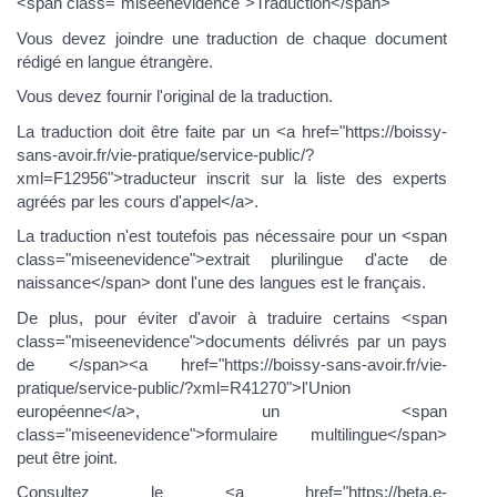
<span class="miseenevidence">Traduction</span>
Vous devez joindre une traduction de chaque document
rédigé en langue étrangère.
Vous devez fournir l'original de la traduction.
La traduction doit être faite par un <a href="https://boissy-
sans-avoir.fr/vie-pratique/service-public/?
xml=F12956">traducteur inscrit sur la liste des experts
agréés par les cours d'appel</a>.
La traduction n'est toutefois pas nécessaire pour un <span
class="miseenevidence">extrait plurilingue d'acte de
naissance</span> dont l'une des langues est le français.
De plus, pour éviter d'avoir à traduire certains <span
class="miseenevidence">documents délivrés par un pays
de </span><a href="https://boissy-sans-avoir.fr/vie-
pratique/service-public/?xml=R41270">l'Union
européenne</a>, un <span
class="miseenevidence">formulaire multilingue</span>
peut être joint.
Consultez le <a href="https://beta.e-