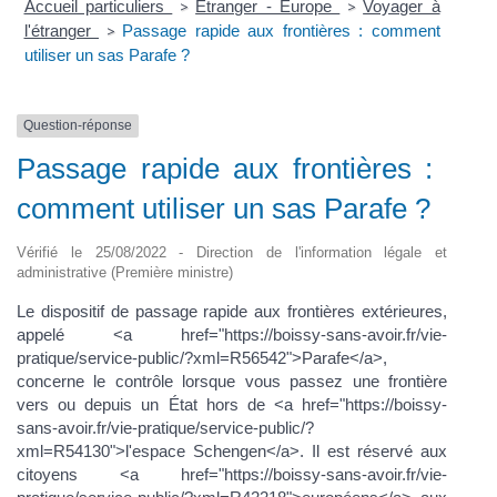
Accueil particuliers
Étranger - Europe
Voyager à
>
>
l'étranger
Passage rapide aux frontières : comment
>
utiliser un sas Parafe ?
Question-réponse
Passage rapide aux frontières :
comment utiliser un sas Parafe ?
Vérifié le 25/08/2022 - Direction de l'information légale et
administrative (Première ministre)
Le dispositif de passage rapide aux frontières extérieures,
appelé <a href="https://boissy-sans-avoir.fr/vie-
pratique/service-public/?xml=R56542">Parafe</a>,
concerne le contrôle lorsque vous passez une frontière
vers ou depuis un État hors de <a href="https://boissy-
sans-avoir.fr/vie-pratique/service-public/?
xml=R54130">l'espace Schengen</a>. Il est réservé aux
citoyens <a href="https://boissy-sans-avoir.fr/vie-