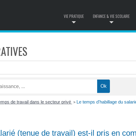
VIE PRATIQUE
ENFANCE & VIE SCOLAIRE
ATIVES
mps de travail dans le secteur privé
Le temps d'habillage du salarié
>
arié (tenue de travail) est-il pris en co